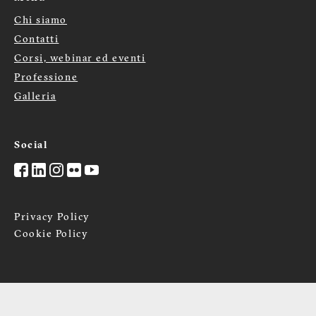
Chi siamo
Menù
Contatti
Corsi, webinar ed eventi
footer
Professione
Galleria
Social
Privacy Policy
Cookie Policy