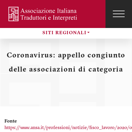
Salta
al
contenuto
TOG
NAVI
Menu
principale
SITI REGIONALI
profilo
Sezioni
utente
Coronavirus: appello congiunto
delle associazioni di categoria
Fonte
https://www.ansa.it/professioni/notizie/fisco_lavoro/2020/0