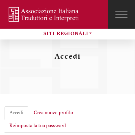
Salta
al
contenuto
TOG
NAVI
Menu
principale
SITI REGIONALI
profilo
Sezioni
utente
Accedi
Accedi
Crea nuovo profilo
Schede
Reimposta la tua password
primarie