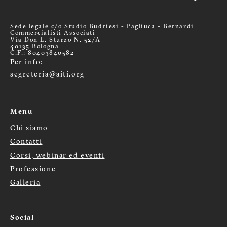
Sede legale c/o Studio Budriesi - Pagliuca - Bernardi
Commercialisti Associati
Via Don L. Sturzo N. 52/A
40135 Bologna
C.F.: 80403840582
Per info:
segreteria@aiti.org
Menu
Chi siamo
Menù
Contatti
Corsi, webinar ed eventi
footer
Professione
Galleria
Social