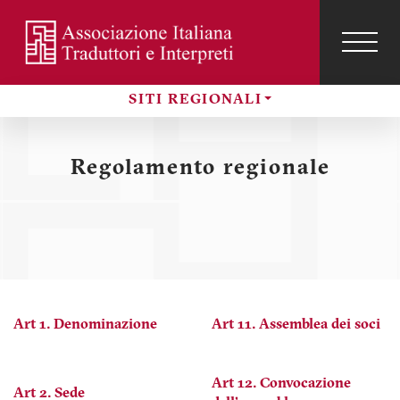
Salta
al
contenuto
TOG
NAVI
Menu
principale
profilo
SITI REGIONALI
utente
Sezioni
Regolamento regionale
Art 1. Denominazione
Art 11. Assemblea dei soci
Art 12. Convocazione
Art 2. Sede