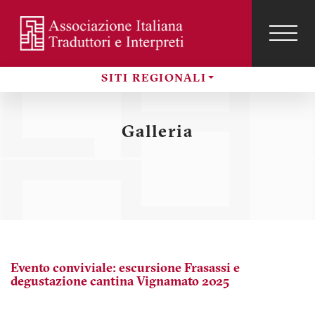
Salta
al
contenuto
TOG
NAVI
Menu
principale
profilo
SITI REGIONALI
utente
Sezioni
Galleria
Evento conviviale: escursione Frasassi e
degustazione cantina Vignamato 2025