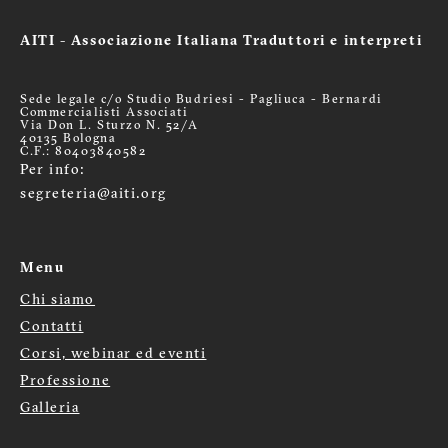
AITI - Associazione Italiana Traduttori e interpreti
Sede legale c/o Studio Budriesi - Pagliuca - Bernardi
Commercialisti Associati
Via Don L. Sturzo N. 52/A
40135 Bologna
C.F.: 80403840582
Per info:
segreteria@aiti.org
Menu
Chi siamo
Menù
Contatti
Corsi, webinar ed eventi
footer
Professione
Galleria