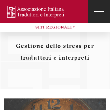
Salta
al
contenuto
TOG
NAVI
Menu
principale
SITI REGIONALI
profilo
Sezioni
utente
Gestione dello stress per
traduttori e interpreti