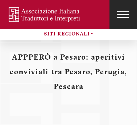
Salta
al
contenuto
TOG
NAVI
Menu
principale
SITI REGIONALI
profilo
Sezioni
utente
APPPERÒ a Pesaro: aperitivi
conviviali tra Pesaro, Perugia,
Pescara