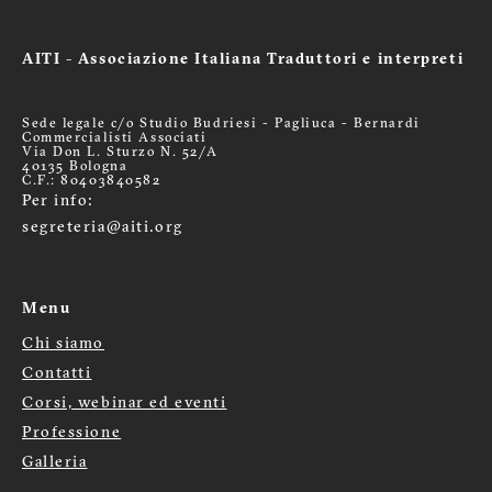
AITI - Associazione Italiana Traduttori e interpreti
Sede legale c/o Studio Budriesi - Pagliuca - Bernardi
Commercialisti Associati
Via Don L. Sturzo N. 52/A
40135 Bologna
C.F.: 80403840582
Per info:
segreteria@aiti.org
Menu
Chi siamo
Menù
Contatti
Corsi, webinar ed eventi
footer
Professione
Galleria