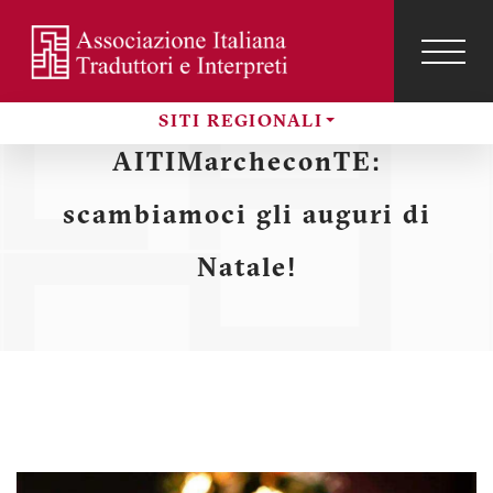
Salta
al
contenuto
TOG
NAVI
Menu
principale
SITI REGIONALI
profilo
Sezioni
AITIMarcheconTE:
utente
scambiamoci gli auguri di
Natale!