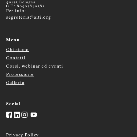
40135 Bologna
C.F.: 80403840582
Per info:
segreteria@aiti.org
Menu
Chi siamo
Menù
Contatti
Corsi, webinar ed eventi
footer
Professione
Galleria
Social
Privacy Policy