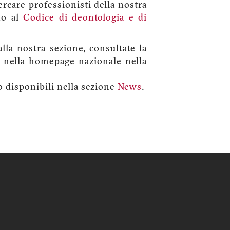
cercare professionisti della nostra
no al
Codice di deontologia e di
lla nostra sezione, consultate la
li nella homepage nazionale nella
no disponibili nella sezione
News
.