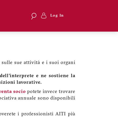
Search
Search
Log In
Menu
profilo
utente
sulle sue attività e i suoi organi
ell'interprete e ne sostiene la
izioni lavorative.
venta socio
potete invece trovare
ociativa annuale sono disponibili
overete i professionisti AITI più