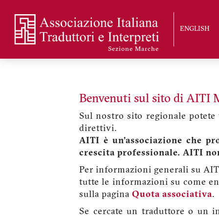
Skip
to
ENGLISH
main
content
Sezione Marche
Benvenuti sul sito di AITI
Sul nostro sito regionale potete 
direttivi.
AITI è un’associazione che pro
crescita professionale. AITI non
Per informazioni generali su AI
tutte le informazioni su come en
sulla pagina
Quota associativa
.
Se cercate un traduttore o un in